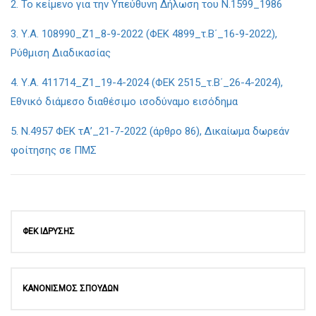
2. Το κείμενο για την Υπεύθυνη Δήλωση του Ν.1599_1986
3. Υ.Α. 108990_Ζ1_8-9-2022 (ΦΕΚ 4899_τ.Β΄_16-9-2022),
Ρύθμιση Διαδικασίας
4. Υ.Α. 411714_Ζ1_19-4-2024 (ΦΕΚ 2515_τ.Β΄_26-4-2024),
Εθνικό διάμεσο διαθέσιμο ισοδύναμο εισόδημα
5. Ν.4957 ΦΕΚ τΑ’_21-7-2022 (άρθρο 86), Δικαίωμα δωρεάν
φοίτησης σε ΠΜΣ
ΦΕΚ ΙΔΡΥΣΗΣ
ΚΑΝΟΝΙΣΜΟΣ ΣΠΟΥΔΩΝ