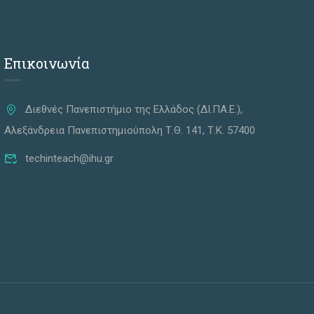
Επικοινωνία
Διεθνές Πανεπιστήμιο της Ελλάδος (ΔΙ.ΠΑ.Ε.),
Αλεξάνδρεια Πανεπιστημιούπολη Τ.Θ. 141, Τ.Κ. 57400
techinteach@ihu.gr